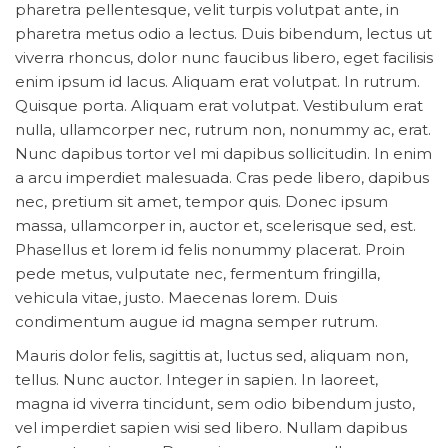
pharetra pellentesque, velit turpis volutpat ante, in
pharetra metus odio a lectus. Duis bibendum, lectus ut
viverra rhoncus, dolor nunc faucibus libero, eget facilisis
enim ipsum id lacus. Aliquam erat volutpat. In rutrum.
Quisque porta. Aliquam erat volutpat. Vestibulum erat
nulla, ullamcorper nec, rutrum non, nonummy ac, erat.
Nunc dapibus tortor vel mi dapibus sollicitudin. In enim
a arcu imperdiet malesuada. Cras pede libero, dapibus
nec, pretium sit amet, tempor quis. Donec ipsum
massa, ullamcorper in, auctor et, scelerisque sed, est.
Phasellus et lorem id felis nonummy placerat. Proin
pede metus, vulputate nec, fermentum fringilla,
vehicula vitae, justo. Maecenas lorem. Duis
condimentum augue id magna semper rutrum.
Mauris dolor felis, sagittis at, luctus sed, aliquam non,
tellus. Nunc auctor. Integer in sapien. In laoreet,
magna id viverra tincidunt, sem odio bibendum justo,
vel imperdiet sapien wisi sed libero. Nullam dapibus