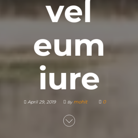
vel
eum
iure
mohit
0
April 29, 2019
By