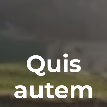
Quis
autem