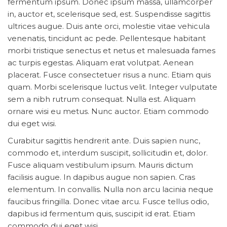
fermentum ipsum. Donec ipsum massa, ullamcorper
in, auctor et, scelerisque sed, est. Suspendisse sagittis
ultrices augue. Duis ante orci, molestie vitae vehicula
venenatis, tincidunt ac pede. Pellentesque habitant
morbi tristique senectus et netus et malesuada fames
ac turpis egestas. Aliquam erat volutpat. Aenean
placerat. Fusce consectetuer risus a nunc. Etiam quis
quam. Morbi scelerisque luctus velit. Integer vulputate
sem a nibh rutrum consequat. Nulla est. Aliquam
ornare wisi eu metus. Nunc auctor. Etiam commodo
dui eget wisi.
Curabitur sagittis hendrerit ante. Duis sapien nunc,
commodo et, interdum suscipit, sollicitudin et, dolor.
Fusce aliquam vestibulum ipsum. Mauris dictum
facilisis augue. In dapibus augue non sapien. Cras
elementum. In convallis. Nulla non arcu lacinia neque
faucibus fringilla. Donec vitae arcu. Fusce tellus odio,
dapibus id fermentum quis, suscipit id erat. Etiam
commodo dui eget wisi.